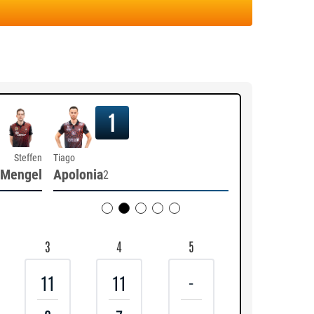
1
Steffen
Tiago
Mengel
Apolonia
2
3
4
5
11
11
-