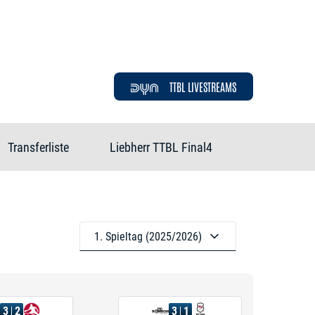
TTBL LIVESTREAMS
Transferliste
Liebherr TTBL Final4
1. Spieltag (2025/2026)
3
2
3
1