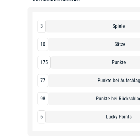
3
Spiele
10
Sätze
175
Punkte
77
Punkte bei Aufschla
98
Punkte bei Rückschla
6
Lucky Points