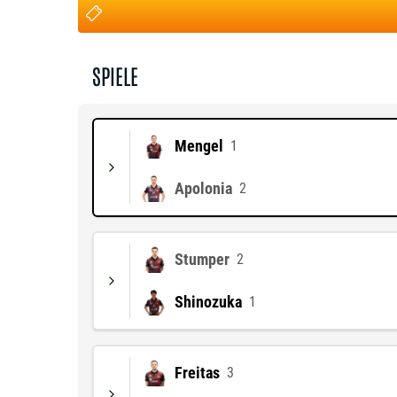
SPIELE
Mengel
1
Apolonia
2
Stumper
2
Shinozuka
1
Freitas
3