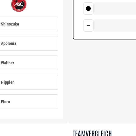
Shinozuka
Apolonia
Walther
Hippler
Floro
TEAMVERGLEICH