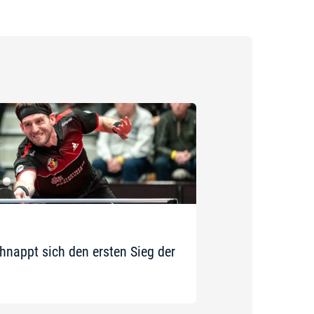
nappt sich den ersten Sieg der