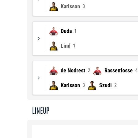
Karlsson
3
Duda
1
Lind
1
de Nodrest
Rassenfosse
2
4
Karlsson
Szudi
3
2
LINEUP