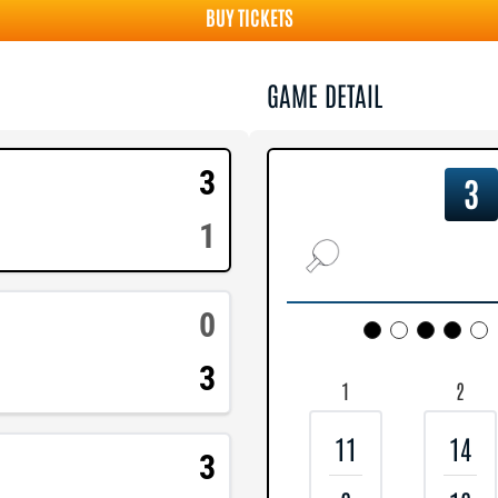
BUY TICKETS
GAME DETAIL
3
3
1
0
3
1
2
11
14
3