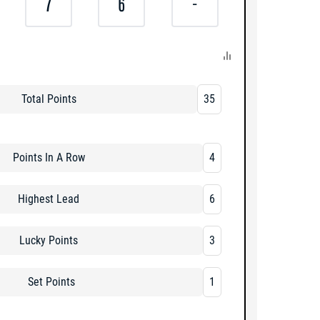
7
6
-
Total Points
35
Points In A Row
4
Highest Lead
6
Lucky Points
3
Set Points
1