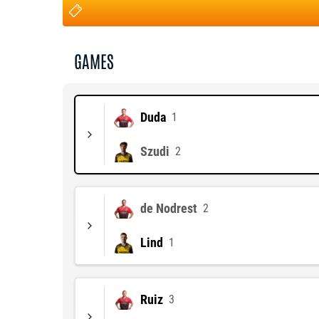
GAMES
Duda
1
Szudi
2
de Nodrest
2
Lind
1
Ruiz
3