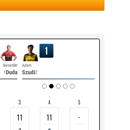
1
Benedikt
Adam
Duda
Szudi
1
2
3
4
5
11
11
-