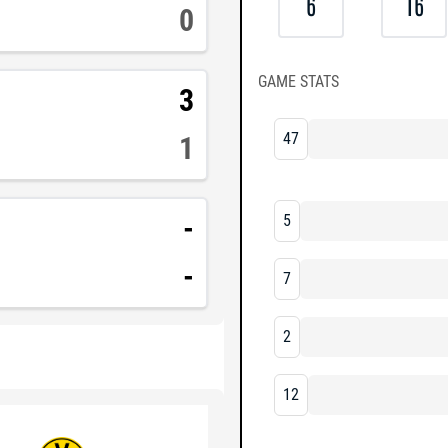
6
16
0
GAME STATS
3
47
1
-
5
-
7
2
12