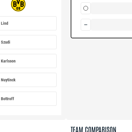
Lind
Szudi
Karlsson
Nuytinck
Bottroff
TEAM COMPARISON