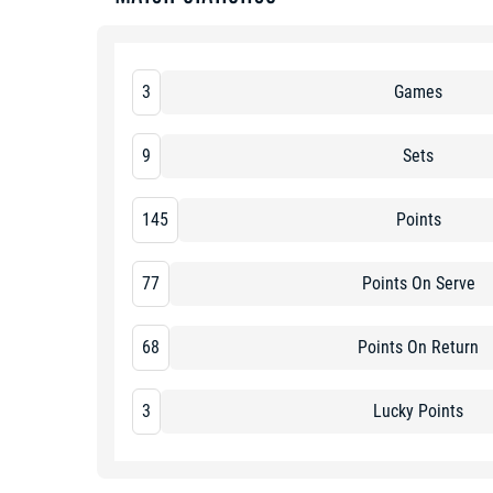
3
Games
9
Sets
145
Points
77
Points On Serve
68
Points On Return
3
Lucky Points