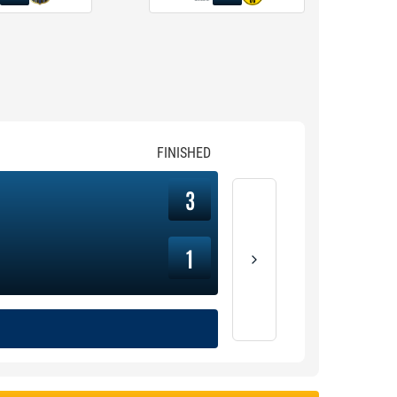
FINISHED
3
1