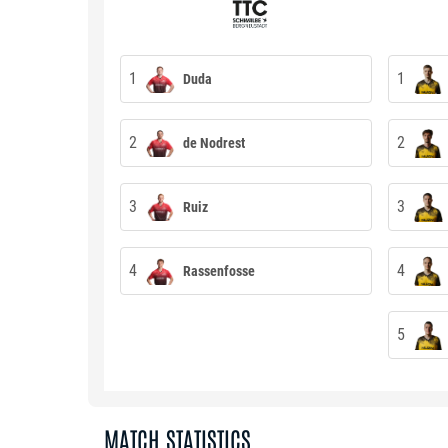
1
1
Duda
2
2
de Nodrest
3
3
Ruiz
4
4
Rassenfosse
5
MATCH STATISTICS